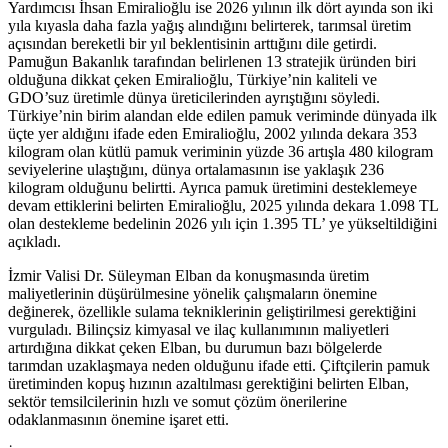
Yardımcısı İhsan Emiralioğlu ise 2026 yılının ilk dört ayında son iki
yıla kıyasla daha fazla yağış alındığını belirterek, tarımsal üretim
açısından bereketli bir yıl beklentisinin arttığını dile getirdi.
Pamuğun Bakanlık tarafından belirlenen 13 stratejik üründen biri
olduğuna dikkat çeken Emiralioğlu, Türkiye’nin kaliteli ve
GDO’suz üretimle dünya üreticilerinden ayrıştığını söyledi.
Türkiye’nin birim alandan elde edilen pamuk veriminde dünyada ilk
üçte yer aldığını ifade eden Emiralioğlu, 2002 yılında dekara 353
kilogram olan kütlü pamuk veriminin yüzde 36 artışla 480 kilogram
seviyelerine ulaştığını, dünya ortalamasının ise yaklaşık 236
kilogram olduğunu belirtti. Ayrıca pamuk üretimini desteklemeye
devam ettiklerini belirten Emiralioğlu, 2025 yılında dekara 1.098 TL
olan destekleme bedelinin 2026 yılı için 1.395 TL’ ye yükseltildiğini
açıkladı.
İzmir Valisi Dr. Süleyman Elban da konuşmasında üretim
maliyetlerinin düşürülmesine yönelik çalışmaların önemine
değinerek, özellikle sulama tekniklerinin geliştirilmesi gerektiğini
vurguladı. Bilinçsiz kimyasal ve ilaç kullanımının maliyetleri
artırdığına dikkat çeken Elban, bu durumun bazı bölgelerde
tarımdan uzaklaşmaya neden olduğunu ifade etti. Çiftçilerin pamuk
üretiminden kopuş hızının azaltılması gerektiğini belirten Elban,
sektör temsilcilerinin hızlı ve somut çözüm önerilerine
odaklanmasının önemine işaret etti.