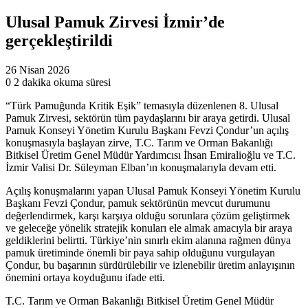
Ulusal Pamuk Zirvesi İzmir’de
gerçekleştirildi
26 Nisan 2026
0
2 dakika okuma süresi
“Türk Pamuğunda Kritik Eşik” temasıyla düzenlenen 8. Ulusal
Pamuk Zirvesi, sektörün tüm paydaşlarını bir araya getirdi. Ulusal
Pamuk Konseyi Yönetim Kurulu Başkanı Fevzi Çondur’un açılış
konuşmasıyla başlayan zirve, T.C. Tarım ve Orman Bakanlığı
Bitkisel Üretim Genel Müdür Yardımcısı İhsan Emiralioğlu ve T.C.
İzmir Valisi Dr. Süleyman Elban’ın konuşmalarıyla devam etti.
Açılış konuşmalarını yapan Ulusal Pamuk Konseyi Yönetim Kurulu
Başkanı Fevzi Çondur, pamuk sektörünün mevcut durumunu
değerlendirmek, karşı karşıya olduğu sorunlara çözüm geliştirmek
ve geleceğe yönelik stratejik konuları ele almak amacıyla bir araya
geldiklerini belirtti. Türkiye’nin sınırlı ekim alanına rağmen dünya
pamuk üretiminde önemli bir paya sahip olduğunu vurgulayan
Çondur, bu başarının sürdürülebilir ve izlenebilir üretim anlayışının
önemini ortaya koyduğunu ifade etti.
T.C. Tarım ve Orman Bakanlığı Bitkisel Üretim Genel Müdür