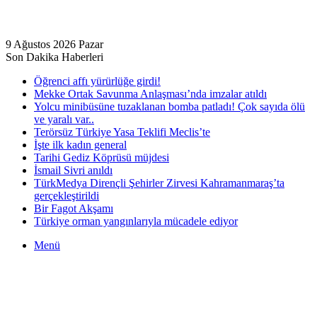
9 Ağustos 2026 Pazar
Son Dakika Haberleri
Öğrenci affı yürürlüğe girdi!
Mekke Ortak Savunma Anlaşması’nda imzalar atıldı
Yolcu minibüsüne tuzaklanan bomba patladı! Çok sayıda ölü
ve yaralı var..
Terörsüz Türkiye Yasa Teklifi Meclis’te
İşte ilk kadın general
Tarihi Gediz Köprüsü müjdesi
İsmail Sivri anıldı
TürkMedya Dirençli Şehirler Zirvesi Kahramanmaraş’ta
gerçekleştirildi
Bir Fagot Akşamı
Türkiye orman yangınlarıyla mücadele ediyor
Menü