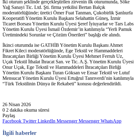
İki oturum şeklinde gerçekleştirilen zirvenin ilk oturumunda, Söke
Yağ Sanayi Tic. Ltd. Şti. firma yetkilisi Bertan Balçık
moderatörlüğünde; üretici Ömer Fuat Tanman, Çukobirlik Şanlıurfa
Kooperatifi Yönetim Kurulu Başkanı Selahattin Güneş, İzmir
Ticaret Borsası Yönetim Kurulu Üyesi Şeref İyiuyarlar ve Tars Labs
Yönetim Kurulu Üyesi İsmail Özdemir’in katılımıyla “Yerli Pamuk
Üretimindeki Sorunlar ve Çözüm Önerileri” başlığı ele alındı.
İkinci oturumda ise GATHİB Yönetim Kurulu Başkanı Ahmet
Fikret Kileci moderatörlüğünde, Ege Tekstil ve Hammaddeleri
İhracatçıları Birliği Yönetim Kurulu Üyesi Mehmet Ferruh Uz,
Uçak Tekstil İthalat İhracat San. ve Tic. A.Ş. Yönetim Kurulu Üyesi
Onur Uçak, Ege Tekstil ve Hammaddeleri İhracatçıları Birliği
Yönetim Kurulu Başkanı Turan Göksan ve Ensar Tekstil ve Lutuf
Mensucat Yönetim Kurulu Üyesi Ertuğrul Tanrıverdi’nin katılımıyla
“Türk Tekstilinin Dünya ile Rekabeti” konusu değerlendirildi.
26 Nisan 2026
0
2 dakika okuma süresi
Paylaş
Facebook
Twitter
LinkedIn
Messenger
Messenger
WhatsApp
İlgili haberler