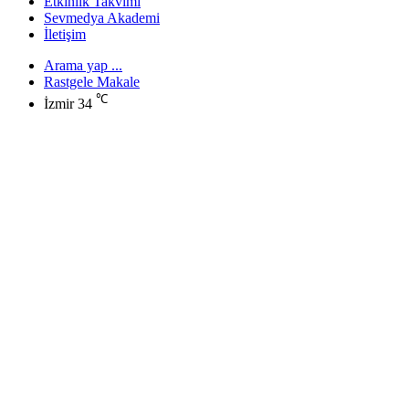
Etkinlik Takvimi
Sevmedya Akademi
İletişim
Arama yap ...
Rastgele Makale
℃
İzmir
34