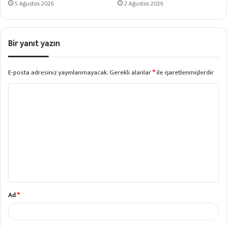
5 Ağustos 2026
2 Ağustos 2026
Bir yanıt yazın
E-posta adresiniz yayınlanmayacak.
Gerekli alanlar
*
ile işaretlenmişlerdir
Y
o
r
u
m
*
Ad
*