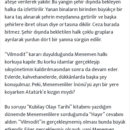
ateşe verilerek yakılır. Bu yangın şehir dışında bekleyen
halka da izlettirilir. Yanan binaların birinden büyükçe bir
kara taş alınarak şehrin meydanına getirilir ve başka
şehirlere ibret olsun diye ortasına dikilir. Ceza burada
bitmez. Şehir dışında bekletilen halk çoklu gruplara
ayrılarak yurdun dört bir yanına sürgün edilir.
“Vilmodit” kararı duyulduğunda Menemen halkı
korkuya kapılır. Bu korku idamlar gerçekleşip
sıkıyönetimin kaldırılmasından sonra da devam eder.
Evlerde, kahvehanelerde, dükkânlarda başka şey
konuşulmaz. Peki, Menemenliler İnönü’yü ayrı bir yere
koyarken Atatürk’e kızgın mıydı?
Bu soruyu “Kubilay Olayı Tarihi” kitabımı yazdığım
dönemde Menemenlilere sorduğumda “Hayır” cevabını
aldım. “Vilmodit”in gerçekleşmemiş olması bunda büyük
etkendir. Eğer gerçekleşmiş olsaydı, yani Menemen