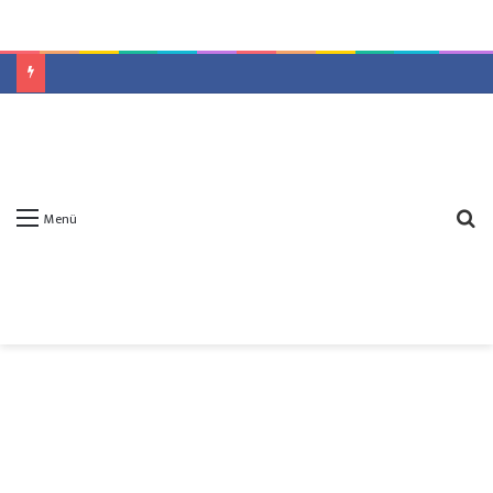
A
Menü
y
...