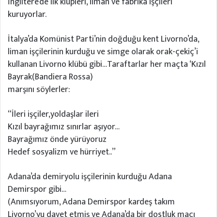
İngiltere’de ilk klüpleri, liman ve fabrika işçileri
kuruyorlar.
İtalya’da Komünist Parti’nin doğduğu kent Livorno’da,
liman işçilerinin kurduğu ve simge olarak orak-çekiç’i
kullanan Livorno klübü gibi…Taraftarlar her maçta ‘Kızıl
Bayrak(Bandiera Rossa)
marşını söylerler:
“İleri işçiler,yoldaşlar ileri
Kızıl bayrağımız sınırlar aşıyor…
Bayrağımız önde yürüyoruz
Hedef sosyalizm ve hürriyet..”
Adana’da demiryolu işçilerinin kurduğu Adana
Demirspor gibi…
(Anımsıyorum, Adana Demirspor kardeş takım
Livorno’yu davet etmiş ve Adana’da bir dostluk maçı