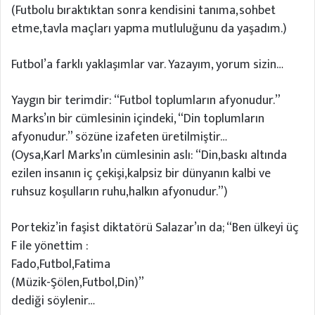
(Futbolu bıraktıktan sonra kendisini tanıma,sohbet
etme,tavla maçları yapma mutluluğunu da yaşadım.)
Futbol’a farklı yaklaşımlar var. Yazayım, yorum sizin…
Yaygın bir terimdir: “Futbol toplumların afyonudur.”
Marks’ın bir cümlesinin içindeki, “Din toplumların
afyonudur.” sözüne izafeten üretilmiştir…
(Oysa,Karl Marks’ın cümlesinin aslı: “Din,baskı altında
ezilen insanın iç çekişi,kalpsiz bir dünyanın kalbi ve
ruhsuz koşulların ruhu,halkın afyonudur.”)
Portekiz’in faşist diktatörü Salazar’ın da; “Ben ülkeyi üç
F ile yönettim :
Fado,Futbol,Fatima
(Müzik-Şölen,Futbol,Din)”
dediği söylenir…