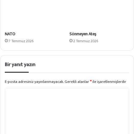
NATO
Sönmeyen Ateş
7 Temmuz 2026
2 Temmuz 2026
Bir yanıt yazın
E-posta adresiniz yayınlanmayacak.
Gerekli alanlar
*
ile işaretlenmişlerdir
Y
o
r
u
m