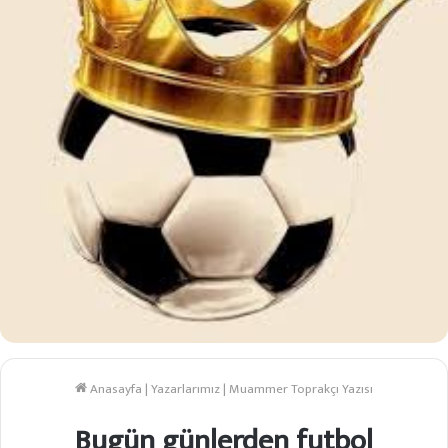
Anasayfa
|
Yazarlarımız
|
Muammer Toprakçı Yazısı
Bugün günlerden futbol