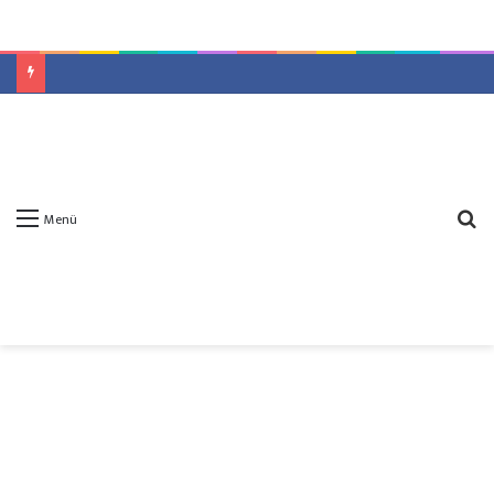
A
Menü
y
...