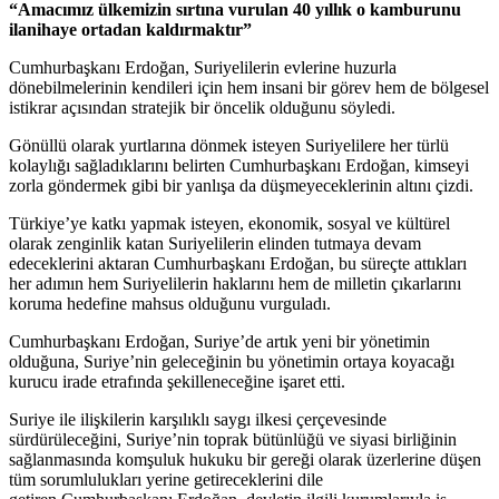
“Amacımız ülkemizin sırtına vurulan 40 yıllık o kamburunu
ilanihaye ortadan kaldırmaktır”
Cumhurbaşkanı Erdoğan, Suriyelilerin evlerine huzurla
dönebilmelerinin kendileri için hem insani bir görev hem de bölgesel
istikrar açısından stratejik bir öncelik olduğunu söyledi.
Gönüllü olarak yurtlarına dönmek isteyen Suriyelilere her türlü
kolaylığı sağladıklarını belirten Cumhurbaşkanı Erdoğan, kimseyi
zorla göndermek gibi bir yanlışa da düşmeyeceklerinin altını çizdi.
Türkiye’ye katkı yapmak isteyen, ekonomik, sosyal ve kültürel
olarak zenginlik katan Suriyelilerin elinden tutmaya devam
edeceklerini aktaran Cumhurbaşkanı Erdoğan, bu süreçte attıkları
her adımın hem Suriyelilerin haklarını hem de milletin çıkarlarını
koruma hedefine mahsus olduğunu vurguladı.
Cumhurbaşkanı Erdoğan, Suriye’de artık yeni bir yönetimin
olduğuna, Suriye’nin geleceğinin bu yönetimin ortaya koyacağı
kurucu irade etrafında şekilleneceğine işaret etti.
Suriye ile ilişkilerin karşılıklı saygı ilkesi çerçevesinde
sürdürüleceğini, Suriye’nin toprak bütünlüğü ve siyasi birliğinin
sağlanmasında komşuluk hukuku bir gereği olarak üzerlerine düşen
tüm sorumlulukları yerine getireceklerini dile