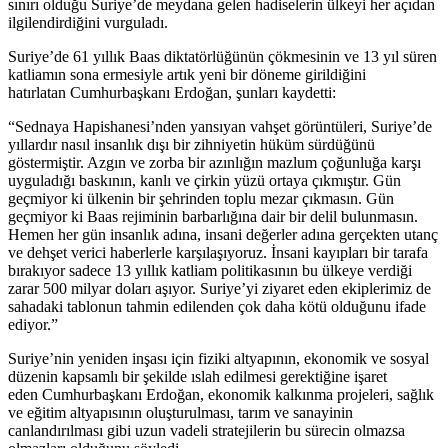
sınırı olduğu Suriye’de meydana gelen hadiselerin ülkeyi her açıdan
ilgilendirdiğini vurguladı.
Suriye’de 61 yıllık Baas diktatörlüğünün çökmesinin ve 13 yıl süren
katliamın sona ermesiyle artık yeni bir döneme girildiğini
hatırlatan Cumhurbaşkanı Erdoğan, şunları kaydetti:
“Sednaya Hapishanesi’nden yansıyan vahşet görüntüleri, Suriye’de
yıllardır nasıl insanlık dışı bir zihniyetin hüküm sürdüğünü
göstermiştir. Azgın ve zorba bir azınlığın mazlum çoğunluğa karşı
uyguladığı baskının, kanlı ve çirkin yüzü ortaya çıkmıştır. Gün
geçmiyor ki ülkenin bir şehrinden toplu mezar çıkmasın. Gün
geçmiyor ki Baas rejiminin barbarlığına dair bir delil bulunmasın.
Hemen her gün insanlık adına, insani değerler adına gerçekten utanç
ve dehşet verici haberlerle karşılaşıyoruz. İnsani kayıpları bir tarafa
bırakıyor sadece 13 yıllık katliam politikasının bu ülkeye verdiği
zarar 500 milyar doları aşıyor. Suriye’yi ziyaret eden ekiplerimiz de
sahadaki tablonun tahmin edilenden çok daha kötü olduğunu ifade
ediyor.”
Suriye’nin yeniden inşası için fiziki altyapının, ekonomik ve sosyal
düzenin kapsamlı bir şekilde ıslah edilmesi gerektiğine işaret
eden Cumhurbaşkanı Erdoğan, ekonomik kalkınma projeleri, sağlık
ve eğitim altyapısının oluşturulması, tarım ve sanayinin
canlandırılması gibi uzun vadeli stratejilerin bu sürecin olmazsa