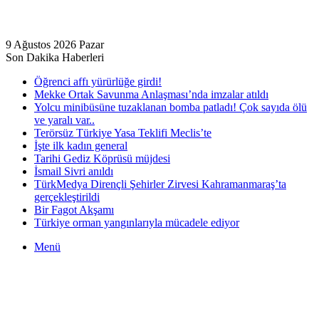
9 Ağustos 2026 Pazar
Son Dakika Haberleri
Öğrenci affı yürürlüğe girdi!
Mekke Ortak Savunma Anlaşması’nda imzalar atıldı
Yolcu minibüsüne tuzaklanan bomba patladı! Çok sayıda ölü
ve yaralı var..
Terörsüz Türkiye Yasa Teklifi Meclis’te
İşte ilk kadın general
Tarihi Gediz Köprüsü müjdesi
İsmail Sivri anıldı
TürkMedya Dirençli Şehirler Zirvesi Kahramanmaraş’ta
gerçekleştirildi
Bir Fagot Akşamı
Türkiye orman yangınlarıyla mücadele ediyor
Menü