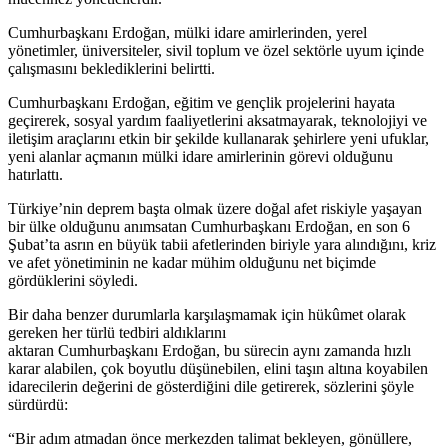
Cumhurbaşkanı Erdoğan, mülki idare amirlerinden, yerel
yönetimler, üniversiteler, sivil toplum ve özel sektörle uyum içinde
çalışmasını beklediklerini belirtti.
Cumhurbaşkanı Erdoğan, eğitim ve gençlik projelerini hayata
geçirerek, sosyal yardım faaliyetlerini aksatmayarak, teknolojiyi ve
iletişim araçlarını etkin bir şekilde kullanarak şehirlere yeni ufuklar,
yeni alanlar açmanın mülki idare amirlerinin görevi olduğunu
hatırlattı.
Türkiye’nin deprem başta olmak üzere doğal afet riskiyle yaşayan
bir ülke olduğunu anımsatan Cumhurbaşkanı Erdoğan, en son 6
Şubat’ta asrın en büyük tabii afetlerinden biriyle yara alındığını, kriz
ve afet yönetiminin ne kadar mühim olduğunu net biçimde
gördüklerini söyledi.
Bir daha benzer durumlarla karşılaşmamak için hükûmet olarak
gereken her türlü tedbiri aldıklarını
aktaran Cumhurbaşkanı Erdoğan, bu sürecin aynı zamanda hızlı
karar alabilen, çok boyutlu düşünebilen, elini taşın altına koyabilen
idarecilerin değerini de gösterdiğini dile getirerek, sözlerini şöyle
sürdürdü:
“Bir adım atmadan önce merkezden talimat bekleyen, gönüllere,