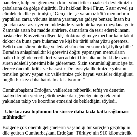
hanelere, kalplere giremeyen kimi yöneticiler maalesef devletimizin
çabalarına da gölge düşürdü. Bu hakikati İbn-i Firuz, 5 asır evvel şu
cümlelerle dile getirmiştir, ‘Gerçekte işe yaramaz kötü memurların
yaptıkları zarar, vücutta insana yaramayan gıdaya benzer. İnsan bu
gıdadan azar azar yer ve midesinde zararlı bir karışım meydana gelir.
Zamanla artan bu madde sinirlere, damarlara da tesir ederek insanı
hasta eder. Kuvvetten düşen kişi doktora gitmeye mecbur kalır fakat
doktor da buna çare bulamaz ve kişi bir türlü rahat yüzü göremez.
Belki uzun süren bir ilaç ve tedavi sürecinden sonra kişi iyileşebilir.’
Buradan anlaşılmalıdır ki görevini doğru yapmayan memurların
halka bir günde verdikleri zararı adaletli bir sultanın belki de uzun
süren adaletli yönetimi bile gideremez. Sizin sorumluluğunuz işte bu
derece önemli, kritik ve hassastır. Dolayısıyla illerimizde şahsımı
temsilen görev yapan siz valilerimize çok hayati vazifeler düştüğünü
bugün bir kez daha hatırlatmak istiyorum.”
Cumhurbaşkanı Erdoğan, valilerden rehberlik, teftiş ve denetim
faaliyetlerinin yerine getirilmesine dair genelgenin gereklerini
yakından takip ve koordine etmesini de beklediğini söyledi.
“Uluslararası toplumun bu sürece daha fazla katkı sağlaması
mühimdir”
Bölgede çok önemli gelişmelerin yaşandığı bir süreçten geçildiğini
dile getiren Cumhurbaşkanı Erdoğan, Türkiye’nin 910 kilometrelik