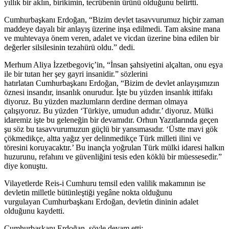
yıllık bir aklın, birikimin, tecrübenin ürünü olduğunu belirtti.
Cumhurbaşkanı Erdoğan, “Bizim devlet tasavvurumuz hiçbir zaman
maddeye dayalı bir anlayış üzerine inşa edilmedi. Tam aksine mana
ve muhtevaya önem veren, adalet ve vicdan üzerine bina edilen bir
değerler silsilesinin tezahürü oldu.” dedi.
Merhum Aliya İzzetbegoviç’in, “İnsan şahsiyetini alçaltan, onu eşya
ile bir tutan her şey gayri insanidir.” sözlerini
hatırlatan Cumhurbaşkanı Erdoğan, “Bizim de devlet anlayışımızın
öznesi insandır, insanlık onurudur. İşte bu yüzden insanlık ittifakı
diyoruz. Bu yüzden mazlumların derdine derman olmaya
çalışıyoruz. Bu yüzden ‘Türkiye, umudun adıdır.’ diyoruz. Mülki
idaremiz işte bu geleneğin bir devamıdır. Orhun Yazıtlarında geçen
şu söz bu tasavvurumuzun güçlü bir yansımasıdır. ‘Üstte mavi gök
çökmedikçe, altta yağız yer delinmedikçe Türk milleti ilini ve
töresini koruyacaktır.’ Bu inançla yoğrulan Türk mülki idaresi halkın
huzurunu, refahını ve güvenliğini tesis eden köklü bir müessesedir.”
diye konuştu.
Vilayetlerde Reis-i Cumhuru temsil eden valilik makamının ise
devletin milletle bütünleştiği yegâne nokta olduğunu
vurgulayan Cumhurbaşkanı Erdoğan, devletin dininin adalet
olduğunu kaydetti.
Cumhurbaşkanı Erdoğan, şöyle devam etti: