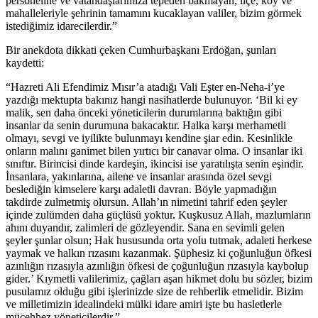
personeline ve vatandaşlarımıza tepeden bakmayan, ilçe, köy ve
mahalleleriyle şehrinin tamamını kucaklayan valiler, bizim görmek
istediğimiz idarecilerdir.”
Bir anekdota dikkati çeken Cumhurbaşkanı Erdoğan, şunları
kaydetti:
“Hazreti Ali Efendimiz Mısır’a atadığı Vali Eşter en-Neha-i’ye
yazdığı mektupta bakınız hangi nasihatlerde bulunuyor. ‘Bil ki ey
malik, sen daha önceki yöneticilerin durumlarına baktığın gibi
insanlar da senin durumuna bakacaktır. Halka karşı merhametli
olmayı, sevgi ve iyilikte bulunmayı kendine şiar edin. Kesinlikle
onların malını ganimet bilen yırtıcı bir canavar olma. O insanlar iki
sınıftır. Birincisi dinde kardeşin, ikincisi ise yaratılışta senin eşindir.
İnsanlara, yakınlarına, ailene ve insanlar arasında özel sevgi
beslediğin kimselere karşı adaletli davran. Böyle yapmadığın
takdirde zulmetmiş olursun. Allah’ın nimetini tahrif eden şeyler
içinde zulümden daha güçlüsü yoktur. Kuşkusuz Allah, mazlumların
ahını duyandır, zalimleri de gözleyendir. Sana en sevimli gelen
şeyler şunlar olsun; Hak hususunda orta yolu tutmak, adaleti herkese
yaymak ve halkın rızasını kazanmak. Şüphesiz ki çoğunluğun öfkesi
azınlığın rızasıyla azınlığın öfkesi de çoğunluğun rızasıyla kaybolup
gider.’ Kıymetli valilerimiz, çağları aşan hikmet dolu bu sözler, bizim
pusulamız olduğu gibi işlerinizde size de rehberlik etmelidir. Bizim
ve milletimizin idealindeki mülki idare amiri işte bu hasletlerle
mücehhez yöneticilerdir.”