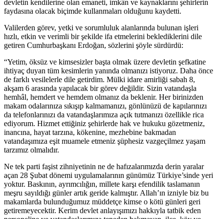
devletin kendilerine olan emaneti, imkân ve kaynaklarını şehirlerin
faydasına olacak biçimde kullanmaları olduğunu kaydetti.
Valilerden görev, yetki ve sorumluluk alanlarında bulunan işleri
hızlı, etkin ve verimli bir şekilde ifa etmelerini beklediklerini dile
getiren Cumhurbaşkanı Erdoğan, sözlerini şöyle sürdürdü:
“Yetim, öksüz ve kimsesizler başta olmak üzere devletin şefkatine
ihtiyaç duyan tüm kesimlerin yanında olmanızı istiyoruz. Daha önce
de farklı vesilelerle dile getirdim. Mülki idare amirliği sabah 8,
akşam 6 arasında yapılacak bir görev değildir. Sizin vatandaşla
hemhâl, hemdert ve hemdem olmanız da beklenir. Her birinizden
makam odalarınıza sıkışıp kalmamanızı, gönlünüzü de kapılarınızı
da telefonlarınızı da vatandaşlarımıza açık tutmanızı özellikle rica
ediyorum. Hizmet ettiğiniz şehirlerde hak ve hukuku gözetmeniz,
inancına, hayat tarzına, kökenine, mezhebine bakmadan
vatandaşımıza eşit muamele etmeniz şüphesiz vazgeçilmez yaşam
tarzımız olmalıdır.
Ne tek parti faşist zihniyetinin ne de hafızalarımızda derin yaralar
açan 28 Şubat dönemi uygulamalarının günümüz Türkiye’sinde yeri
yoktur. Baskının, ayrımcılığın, millete karşı efendilik taslamanın
meşru sayıldığı günler artık geride kalmıştır. Allah’ın izniyle biz bu
makamlarda bulunduğumuz müddetçe kimse o kötü günleri geri
getiremeyecektir. Kerim devlet anlayışımızı hakkıyla tatbik eden