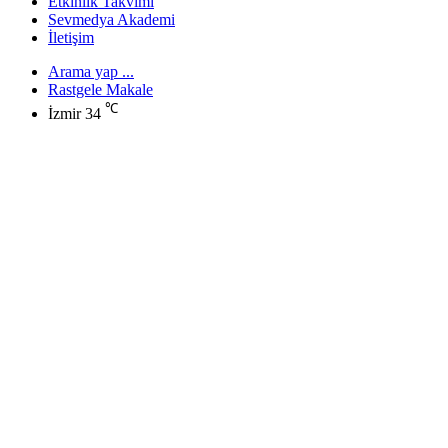
Etkinlik Takvimi
Sevmedya Akademi
İletişim
Arama yap ...
Rastgele Makale
℃
İzmir
34