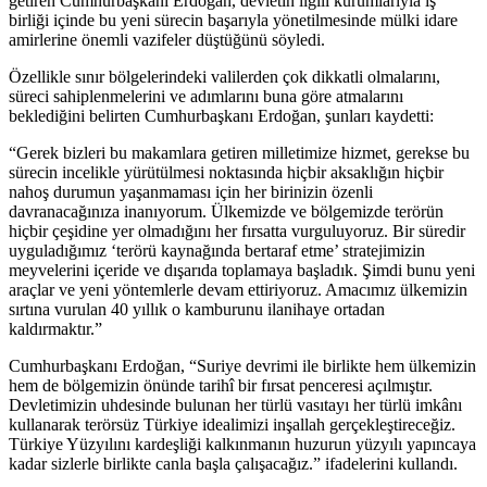
getiren Cumhurbaşkanı Erdoğan, devletin ilgili kurumlarıyla iş
birliği içinde bu yeni sürecin başarıyla yönetilmesinde mülki idare
amirlerine önemli vazifeler düştüğünü söyledi.
Özellikle sınır bölgelerindeki valilerden çok dikkatli olmalarını,
süreci sahiplenmelerini ve adımlarını buna göre atmalarını
beklediğini belirten Cumhurbaşkanı Erdoğan, şunları kaydetti:
“Gerek bizleri bu makamlara getiren milletimize hizmet, gerekse bu
sürecin incelikle yürütülmesi noktasında hiçbir aksaklığın hiçbir
nahoş durumun yaşanmaması için her birinizin özenli
davranacağınıza inanıyorum. Ülkemizde ve bölgemizde terörün
hiçbir çeşidine yer olmadığını her fırsatta vurguluyoruz. Bir süredir
uyguladığımız ‘terörü kaynağında bertaraf etme’ stratejimizin
meyvelerini içeride ve dışarıda toplamaya başladık. Şimdi bunu yeni
araçlar ve yeni yöntemlerle devam ettiriyoruz. Amacımız ülkemizin
sırtına vurulan 40 yıllık o kamburunu ilanihaye ortadan
kaldırmaktır.”
Cumhurbaşkanı Erdoğan, “Suriye devrimi ile birlikte hem ülkemizin
hem de bölgemizin önünde tarihî bir fırsat penceresi açılmıştır.
Devletimizin uhdesinde bulunan her türlü vasıtayı her türlü imkânı
kullanarak terörsüz Türkiye idealimizi inşallah gerçekleştireceğiz.
Türkiye Yüzyılını kardeşliği kalkınmanın huzurun yüzyılı yapıncaya
kadar sizlerle birlikte canla başla çalışacağız.” ifadelerini kullandı.