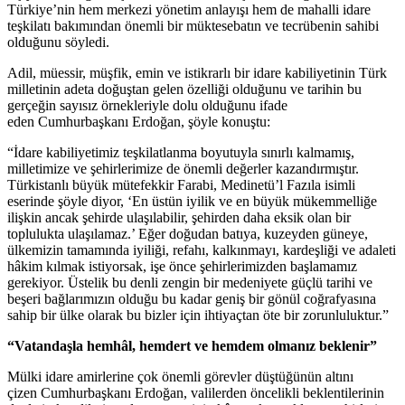
Türkiye’nin hem merkezi yönetim anlayışı hem de mahalli idare
teşkilatı bakımından önemli bir müktesebatın ve tecrübenin sahibi
olduğunu söyledi.
Adil, müessir, müşfik, emin ve istikrarlı bir idare kabiliyetinin Türk
milletinin adeta doğuştan gelen özelliği olduğunu ve tarihin bu
gerçeğin sayısız örnekleriyle dolu olduğunu ifade
eden Cumhurbaşkanı Erdoğan, şöyle konuştu:
“İdare kabiliyetimiz teşkilatlanma boyutuyla sınırlı kalmamış,
milletimize ve şehirlerimize de önemli değerler kazandırmıştır.
Türkistanlı büyük mütefekkir Farabi, Medinetü’l Fazıla isimli
eserinde şöyle diyor, ‘En üstün iyilik ve en büyük mükemmelliğe
ilişkin ancak şehirde ulaşılabilir, şehirden daha eksik olan bir
toplulukta ulaşılamaz.’ Eğer doğudan batıya, kuzeyden güneye,
ülkemizin tamamında iyiliği, refahı, kalkınmayı, kardeşliği ve adaleti
hâkim kılmak istiyorsak, işe önce şehirlerimizden başlamamız
gerekiyor. Üstelik bu denli zengin bir medeniyete güçlü tarihi ve
beşeri bağlarımızın olduğu bu kadar geniş bir gönül coğrafyasına
sahip bir ülke olarak bu bizler için ihtiyaçtan öte bir zorunluluktur.”
“Vatandaşla hemhâl, hemdert ve hemdem olmanız beklenir”
Mülki idare amirlerine çok önemli görevler düştüğünün altını
çizen Cumhurbaşkanı Erdoğan, valilerden öncelikli beklentilerinin