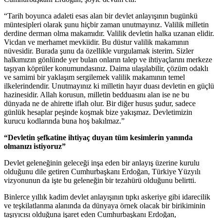
“Tarih boyunca adaleti esas alan bir devlet anlayışının bugünkü
müntesipleri olarak şunu hiçbir zaman unutmayınız. Valilik milletin
derdine derman olma makamıdır. Valilik devletin halka uzanan elidir.
Vicdan ve merhamet mevkiidir. Bu düstur valilik makamının
nüvesidir. Burada şunu da özellikle vurgulamak isterim. Sizler
halkımızın gönlünde yer bulan onların talep ve ihtiyaçlarını merkeze
taşıyan köprüler konumundasınız. Daima ulaşılabilir, çözüm odaklı
ve samimi bir yaklaşım sergilemek valilik makamının temel
ilkelerindendir. Unutmayınız ki milletin hayır duası devletin en güçlü
hazinesidir. Allah korusun, milletin bedduasını alan ise ne bu
dünyada ne de ahirette iflah olur. Bir diğer husus şudur, sadece
günlük hesaplar peşinde koşmak bize yakışmaz. Devletimizin
kurucu kodlarında buna hoş bakılmaz.”
“Devletin şefkatine ihtiyaç duyan tüm kesimlerin yanında
olmanızı istiyoruz”
Devlet geleneğinin geleceği inşa eden bir anlayış üzerine kurulu
olduğunu dile getiren Cumhurbaşkanı Erdoğan, Türkiye Yüzyılı
vizyonunun da işte bu geleneğin bir tezahürü olduğunu belirtti.
Binlerce yıllık kadim devlet anlayışının tıpkı askeriye gibi idarecilik
ve teşkilatlanma alanında da dünyaya örnek olacak bir birikiminin
taşıyıcısı olduğuna işaret eden Cumhurbaşkanı Erdoğan,