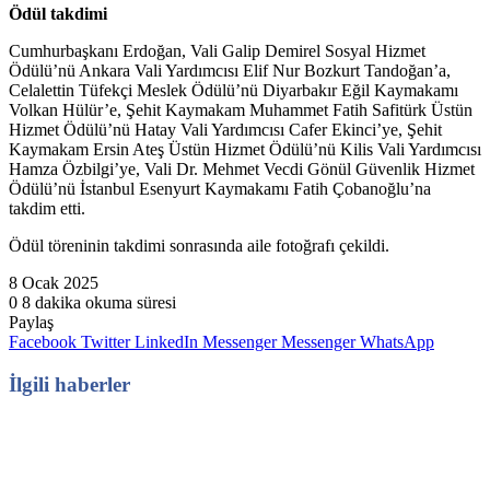
Ödül takdimi
Cumhurbaşkanı Erdoğan, Vali Galip Demirel Sosyal Hizmet
Ödülü’nü Ankara Vali Yardımcısı Elif Nur Bozkurt Tandoğan’a,
Celalettin Tüfekçi Meslek Ödülü’nü Diyarbakır Eğil Kaymakamı
Volkan Hülür’e, Şehit Kaymakam Muhammet Fatih Safitürk Üstün
Hizmet Ödülü’nü Hatay Vali Yardımcısı Cafer Ekinci’ye, Şehit
Kaymakam Ersin Ateş Üstün Hizmet Ödülü’nü Kilis Vali Yardımcısı
Hamza Özbilgi’ye, Vali Dr. Mehmet Vecdi Gönül Güvenlik Hizmet
Ödülü’nü İstanbul Esenyurt Kaymakamı Fatih Çobanoğlu’na
takdim etti.
Ödül töreninin takdimi sonrasında aile fotoğrafı çekildi.
8 Ocak 2025
0
8 dakika okuma süresi
Paylaş
Facebook
Twitter
LinkedIn
Messenger
Messenger
WhatsApp
İlgili haberler