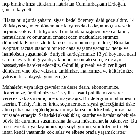
hep birlikte imza attıklarını hatırlatan Cumhurbaşkanı Erdoğan,
şunları kaydetti:
“Hatta bu uğurda şahsım, siyasi bedel ödemeyi dahi göze aldım. 14-
28 Mayıs seçimleri döneminde karşımızdaki adayın ırkçı siyasetini
hepimiz çok iyi hatırlıyoruz. Tüm bunlara rağmen bize canlarını,
namuslarını ve onurlarını emanet eden mazlumlara sırtımızı
dönmedik. Kimsesizlerin kimsesi olan bu necip millete, ‘Boraltan
Köprüsü faciası utancını bir kez daha yaşatmayacağız.’ dedik ve
hamdolsun yaşatmadık. Suriyeli kardeşlerimize 13 yıl boyunca nasıl
samimi ev sahipliği yaptıysak bundan sonraki süreçte de aynı
hassasiyetle hareket edeceğiz. Gönüllü, güvenli ve düzenli geri
dönüşleri yine bize yakışan, tarihimize, inancımıza ve kültürümüze
yakışan bir anlayışla yöneteceğiz.
Muhalefet veya ırkçı çevreler ne derse desin, ekonomimize,
ticaretimize, üretimimize ve 13 yıllık insani politikamıza zarar
verecek yaklaşımlar içinde olmayacağız. Bir defa şunun bilinmesini
isterim, Türkiye’nin en kritik seçimlerinde, siyasi geleceğimizi riske
atma pahasına sergilediğimiz duruşa kimsenin leke bulaştırmasına
müsaade etmeyiz. Sahadaki aksaklıklar, kasıtlar ve hatalar sebebiyle
böyle bir durumun yaşanmasına da asla müsamahayla bakmayız. Bu
meseleye dair yaklaşımımız açık söylüyorum, sıfır toleranstır. Her
insan kendi vatanında kök salar ve elbette orada yaşamak ister.”