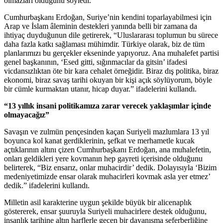
olmazları olduğunu söyledi.
Cumhurbaşkanı Erdoğan, Suriye’nin kendini toparlayabilmesi için
Arap ve İslam âleminin destekleri yanında belli bir zamana da
ihtiyaç duyduğunun dile getirerek, “Uluslararası toplumun bu sürece
daha fazla katkı sağlaması mühimdir. Türkiye olarak, biz de tüm
planlarımızı bu gerçekler ekseninde yapıyoruz. Ana muhalefet partisi
genel başkanının, ‘Esed gitti, sığınmacılar da gitsin’ ifadesi
vicdansızlıktan öte bir kara cehalet örneğidir. Biraz dış politika, biraz
ekonomi, biraz savaş tarihi okuyan bir kişi açık söylüyorum, böyle
bir cümle kurmaktan utanır, hicap duyar.” ifadelerini kullandı.
“13 yıllık insani politikamıza zarar verecek yaklaşımlar içinde
olmayacağız”
Savaşın ve zulmün pençesinden kaçan Suriyeli mazlumlara 13 yıl
boyunca kol kanat gerdiklerinin, şefkat ve merhametle kucak
açtıklarının altını çizen Cumhurbaşkanı Erdoğan, ana muhalefetin,
onları geldikleri yere kovmanın hep gayreti içerisinde olduğunu
belirterek, “Biz ensarız, onlar muhacirdir’ dedik. Dolayısıyla ‘Bizim
medeniyetimizde ensar olarak muhacirleri kovmak asla yer etmez’
dedik.” ifadelerini kullandı.
Milletin asil karakterine uygun şekilde büyük bir alicenaplık
göstererek, ensar şuuruyla Suriyeli muhacirlere destek olduğunu,
insanlık tarihine altın harflerle geçen bir dayanışma seferberliğine