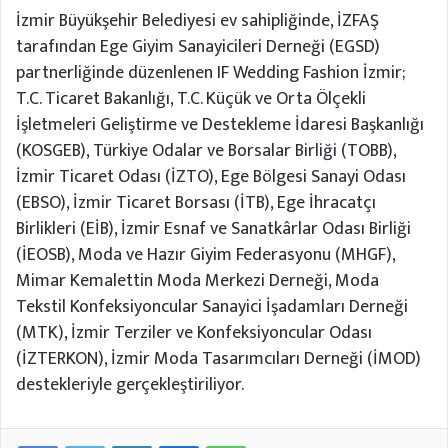
İzmir Büyükşehir Belediyesi ev sahipliğinde, İZFAŞ
tarafından Ege Giyim Sanayicileri Derneği (EGSD)
partnerliğinde düzenlenen IF Wedding Fashion İzmir;
T.C. Ticaret Bakanlığı, T.C. Küçük ve Orta Ölçekli
İşletmeleri Geliştirme ve Destekleme İdaresi Başkanlığı
(KOSGEB), Türkiye Odalar ve Borsalar Birliği (TOBB),
İzmir Ticaret Odası (İZTO), Ege Bölgesi Sanayi Odası
(EBSO), İzmir Ticaret Borsası (İTB), Ege İhracatçı
Birlikleri (EİB), İzmir Esnaf ve Sanatkârlar Odası Birliği
(İEOSB), Moda ve Hazır Giyim Federasyonu (MHGF),
Mimar Kemalettin Moda Merkezi Derneği, Moda
Tekstil Konfeksiyoncular Sanayici İşadamları Derneği
(MTK), İzmir Terziler ve Konfeksiyoncular Odası
(İZTERKON), İzmir Moda Tasarımcıları Derneği (İMOD)
destekleriyle gerçekleştiriliyor.
Facebook
Twitter
LinkedIn
Messenger
WhatsApp