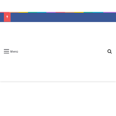
A
Menü
y
...