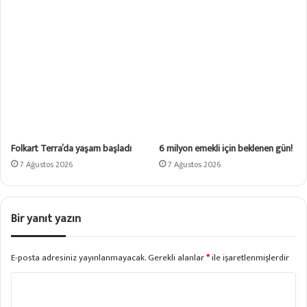
Folkart Terra’da yaşam başladı
6 milyon emekli için beklenen gün!
7 Ağustos 2026
7 Ağustos 2026
Bir yanıt yazın
E-posta adresiniz yayınlanmayacak.
Gerekli alanlar
*
ile işaretlenmişlerdir
Y
o