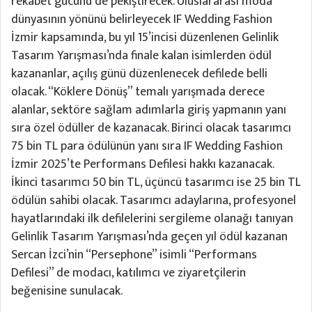
rekabet gücünü de pekiştirecek. Uluslararası moda
dünyasının yönünü belirleyecek IF Wedding Fashion
İzmir kapsamında, bu yıl 15’incisi düzenlenen Gelinlik
Tasarım Yarışması’nda finale kalan isimlerden ödül
kazananlar, açılış günü düzenlenecek defilede belli
olacak. “Köklere Dönüş” temalı yarışmada derece
alanlar, sektöre sağlam adımlarla giriş yapmanın yanı
sıra özel ödüller de kazanacak. Birinci olacak tasarımcı
75 bin TL para ödülünün yanı sıra IF Wedding Fashion
İzmir 2025’te Performans Defilesi hakkı kazanacak.
İkinci tasarımcı 50 bin TL, üçüncü tasarımcı ise 25 bin TL
ödülün sahibi olacak. Tasarımcı adaylarına, profesyonel
hayatlarındaki ilk defilelerini sergileme olanağı tanıyan
Gelinlik Tasarım Yarışması’nda geçen yıl ödül kazanan
Sercan İzci’nin “Persephone” isimli “Performans
Defilesi” de modacı, katılımcı ve ziyaretçilerin
beğenisine sunulacak.