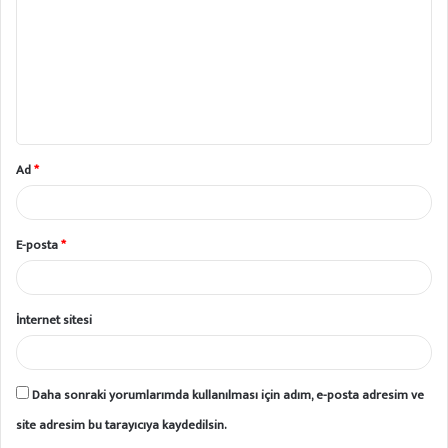
r
u
m
*
Ad
*
E-posta
*
İnternet sitesi
Daha sonraki yorumlarımda kullanılması için adım, e-posta adresim ve
site adresim bu tarayıcıya kaydedilsin.