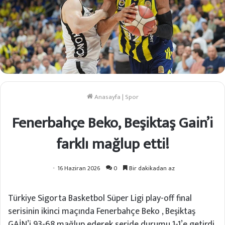
Anasayfa
|
Spor
Fenerbahçe Beko, Beşiktaş Gain’i
farklı mağlup etti!
16 Haziran 2026
0
Bir dakikadan az
Türkiye Sigorta Basketbol Süper Ligi play-off final
serisinin ikinci maçında Fenerbahçe Beko , Beşiktaş
GAİN’i 93-68 mağlup ederek seride durumu 1-1’e getirdi.