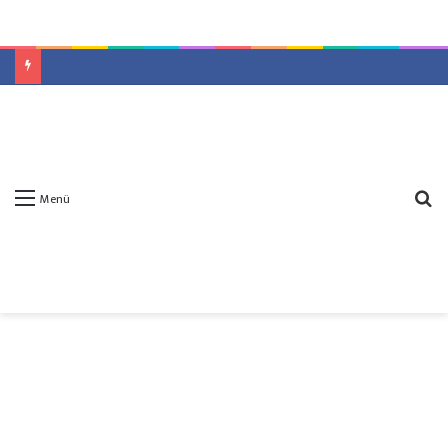
A
Menü
y
...