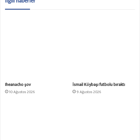
İlgili haberler
Iheanacho şov
İsmail Köybaşı futbolu bıraktı
10 Ağustos 2026
9 Ağustos 2026