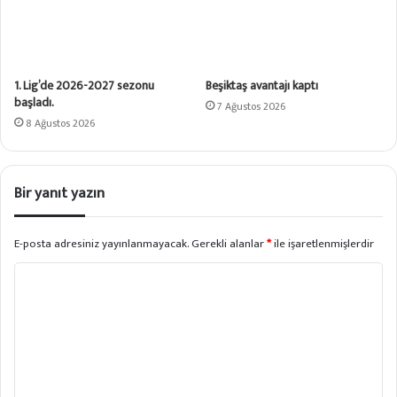
1. Lig’de 2026-2027 sezonu
Beşiktaş avantajı kaptı
başladı.
7 Ağustos 2026
8 Ağustos 2026
Bir yanıt yazın
E-posta adresiniz yayınlanmayacak.
Gerekli alanlar
*
ile işaretlenmişlerdir
Y
o
r
u
m