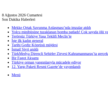
8 Ağustos 2026 Cumartesi
Son Dakika Haberleri
Mekke Ortak Savunma Anlaşması’nda imzalar atıldı
Yolcu minibüsüne tuzaklanan bomba patladı! Çok sayıda ölü ve 
Terörsüz Türkiye Yasa Teklifi Meclis’te
İşte ilk kadın general
Tarihi Gediz Köprüsü müjdesi
İsmail Sivri anıldı
TürkMedya Dirençli Şehirler Zirvesi Kahramanmaraş’ta gerçekle
Bir Fagot Akşamı
Türkiye orman yangınlarıyla mücadele ediyor
12. Yargı Paketi Resmi Gazete’de yayımlandı
Menü