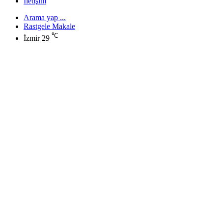
İletişim
Arama yap ...
Rastgele Makale
℃
İzmir
29