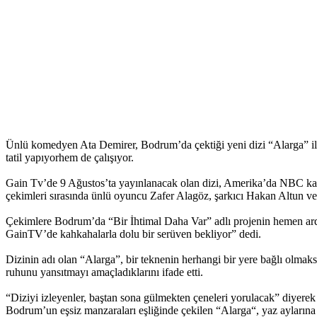
Ünlü komedyen Ata Demirer, Bodrum’da çektiği yeni dizi “Alarga” ile s
tatil yapıyorhem de çalışıyor.
Gain Tv’de 9 Ağustos’ta yayınlanacak olan dizi, Amerika’da NBC kana
çekimleri sırasında ünlü oyuncu Zafer Alagöz, şarkıcı Hakan Altun ve
Çekimlere Bodrum’da “Bir İhtimal Daha Var” adlı projenin hemen ardında
GainTV’de kahkahalarla dolu bir serüven bekliyor” dedi.
Dizinin adı olan “Alarga”, bir teknenin herhangi bir yere bağlı olmak
ruhunu yansıtmayı amaçladıklarını ifade etti.
“Diziyi izleyenler, baştan sona gülmekten çeneleri yorulacak” diyerek iz
Bodrum’un eşsiz manzaraları eşliğinde çekilen “Alarga“, yaz aylarına 