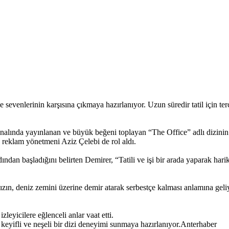
evenlerinin karşısına çıkmaya hazırlanıyor. Uzun süredir tatil için te
lında yayınlanan ve büyük beğeni toplayan “The Office” adlı dizinin 
 reklam yönetmeni Aziz Çelebi de rol aldı.
n başladığını belirten Demirer, “Tatili ve işi bir arada yaparak harika 
sızın, deniz zemini üzerine demir atarak serbestçe kalması anlamına gel
leyicilere eğlenceli anlar vaat etti.
keyifli ve neşeli bir dizi deneyimi sunmaya hazırlanıyor.Anterhaber