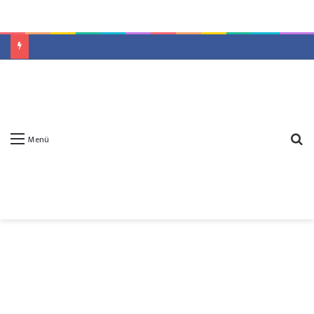
A
Menü
y
...