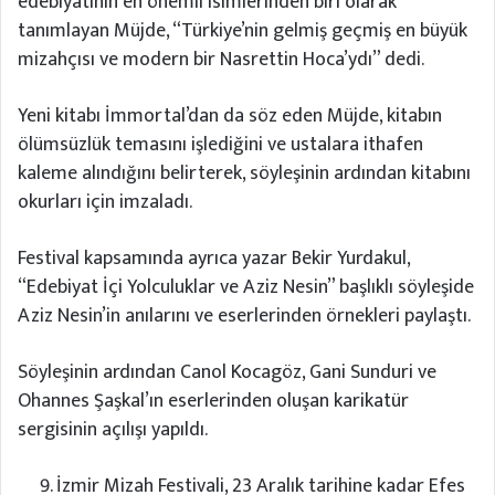
edebiyatının en önemli isimlerinden biri olarak
tanımlayan Müjde, “Türkiye’nin gelmiş geçmiş en büyük
mizahçısı ve modern bir Nasrettin Hoca’ydı” dedi.
Yeni kitabı İmmortal’dan da söz eden Müjde, kitabın
ölümsüzlük temasını işlediğini ve ustalara ithafen
kaleme alındığını belirterek, söyleşinin ardından kitabını
okurları için imzaladı.
Festival kapsamında ayrıca yazar Bekir Yurdakul,
“Edebiyat İçi Yolculuklar ve Aziz Nesin” başlıklı söyleşide
Aziz Nesin’in anılarını ve eserlerinden örnekleri paylaştı.
Söyleşinin ardından Canol Kocagöz, Gani Sunduri ve
Ohannes Şaşkal’ın eserlerinden oluşan karikatür
sergisinin açılışı yapıldı.
İzmir Mizah Festivali, 23 Aralık tarihine kadar Efes