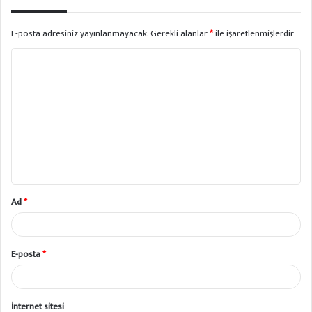
E-posta adresiniz yayınlanmayacak.
Gerekli alanlar
*
ile işaretlenmişlerdir
Y
o
r
u
m
*
Ad
*
E-posta
*
İnternet sitesi